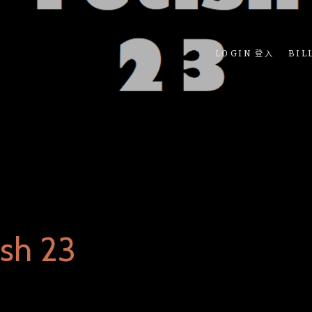
LOGIN 登入
BIL
ish 23